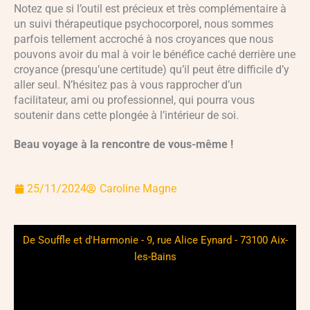
Notez que si l’outil est précieux et très complémentaire à
un suivi thérapeutique psychocorporel, nous sommes
parfois tellement accroché à nos croyances que nous
pouvons avoir du mal à voir le bénéfice caché derrière une
croyance (presqu’une certitude) qu’il peut être difficile d’y
aller seul. N’hésitez pas à vous rapprocher d’un
facilitateur, ami ou professionnel, qui pourra vous
soutenir dans cette plongée à l’intérieur de soi.
Beau voyage à la rencontre de vous-même !
25/11/2024
Caroline Magne
De Souffle et d'Harmonie - 9, rue Alice Eynard - 73100 Aix-
les-Bains