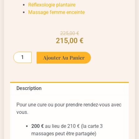
Réflexologie plantaire
Massage femme enceinte
Le
Le
225,00
€
215,00
€
prix
prix
initial
actuel
quantité
était :
est :
Ajouter Au Panier
de
225,00 €.
215,00 €.
Carte
3
massages
Description
-
60
Pour une cure ou pour prendre rendez-vous avec
mn
vous.
200 €
au lieu de 210 € (la carte 3
massages peut être partagée)