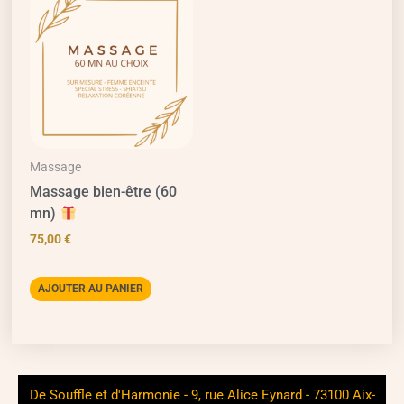
Massage
Massage bien-être (60
mn)
75,00
€
AJOUTER AU PANIER
De Souffle et d'Harmonie - 9, rue Alice Eynard - 73100 Aix-