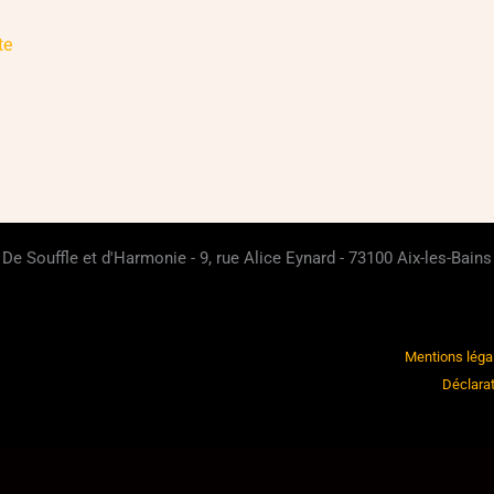
te
De Souffle et d'Harmonie - 9, rue Alice Eynard - 73100 Aix-les-Bains
Mentions léga
Déclarat