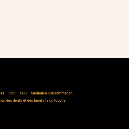
les
CGV – CGU
Médiation Consommation
ion des droits et des bienfaits du toucher