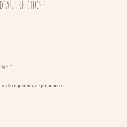
 d’autre chose
sage…”
ace de
régulation
, de
présence
et