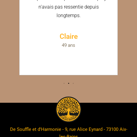
ux
n'avais pas ressentie depuis
in.
longtemps.
e
Claire
49 ans
ée
De Souffle et d'Harmonie - 9, rue Alice Eynard - 73100 Aix-
les-Bains