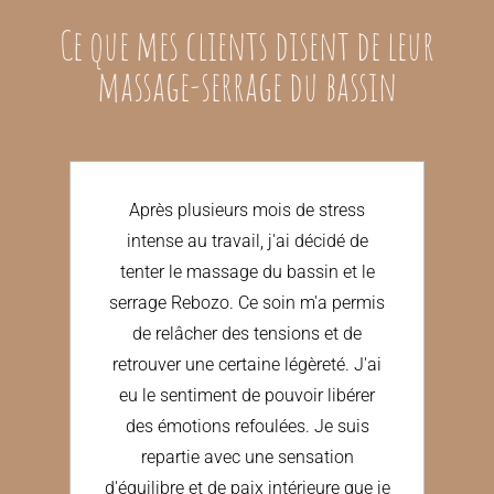
Ce que mes clients disent de leur
massage-serrage du bassin
e
Après plusieurs mois de stress
Le
intense au travail, j'ai décidé de
ui
tenter le massage du bassin et le
so
serrage Rebozo. Ce soin m'a permis
t
de relâcher des tensions et de
ét
retrouver une certaine légèreté. J'ai
eu le sentiment de pouvoir libérer
mob
des émotions refoulées. Je suis
ée
repartie avec une sensation
Reb
d'équilibre et de paix intérieure que je