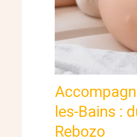
au
soin
Rebozo
Accompagner
les-Bains : 
Rebozo