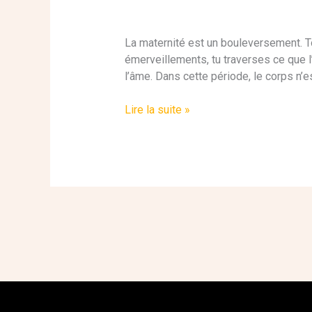
La maternité est un bouleversement. Ton
émerveillements, tu traverses ce que l
l’âme. Dans cette période, le corps n’e
Lire la suite »