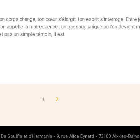
 corps change, ton cœur s’élargit, ton esprit s’interroge. Entre jo
’on appelle la matrescence : un passage unique où l’on devient m
st pas un simple témoin, il est
1
2
De Souffle et d'Harmonie - 9, rue Alice Eynard - 73100 Aix-les-Bains