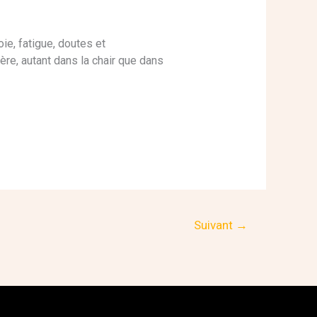
ie, fatigue, doutes et
ère, autant dans la chair que dans
Suivant
→