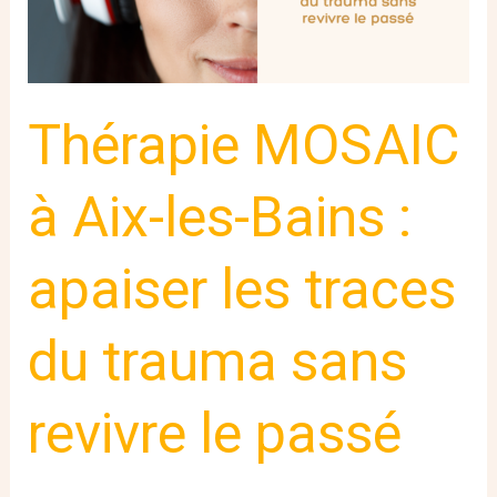
:
apaiser
les
traces
du
Thérapie MOSAIC
trauma
sans
revivre
à Aix-les-Bains :
le
passé
apaiser les traces
du trauma sans
revivre le passé