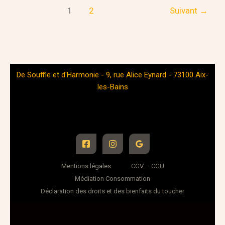
1
2
Suivant
→
De Souffle et d'Harmonie - 9, rue Alice Eynard - 73100 Aix-
les-Bains
Mentions légales
CGV – CGU
Médiation Consommation
Déclaration des droits et des bienfaits du toucher